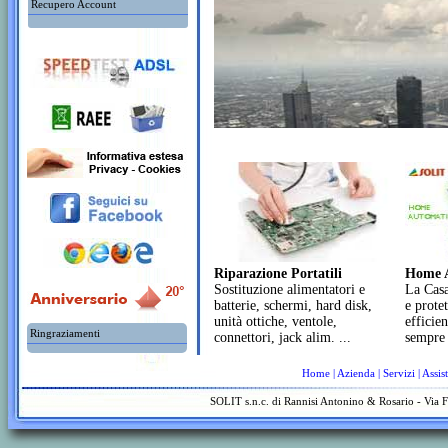
Recupero Account
Riparazione Portatili
Home 
Sostituzione alimentatori e
La Casa
batterie, schermi, hard disk,
e prote
unità ottiche, ventole,
efficie
Ringraziamenti
connettori, jack alim. ...
sempre 
Home
|
Azienda
|
Servizi
|
Assis
SOLIT s.n.c. di Rannisi Antonino & Rosario - Via 